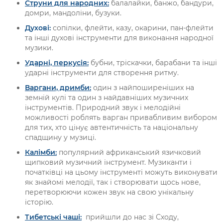
Струни для народних:
балалайки, банжо, бандури,
домри, мандоліни, бузуки.
Духові:
сопілки, флейти, казу, окарини, пан-флейти
та інші духові інструменти для виконання народної
музики.
Ударні, перкусія:
бубни, тріскачки, барабани та інші
ударні інструменти для створення ритму.
Варгани, дримби:
один з найпоширеніших на
земній кулі та один з найдавніших музичних
інструментів. Природний звук і мелодійні
можливості роблять варган привабливим вибором
для тих, хто цінує автентичність та національну
спадщину у музиці.
Калімби:
популярний африканський язичковий
щипковий музичний інструмент. Музиканти і
початківці на цьому інструменті можуть виконувати
як знайомі мелодії, так і створювати щось нове,
перетворюючи кожен звук на свою унікальну
історію.
Тибетські чаші:
прийшли до нас зі Сходу,